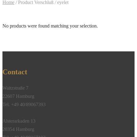
Home
/
Product Verschluß
/
eyelet
No products were found matching your selection.
Contact
Waitzstraße 7
22607 Hamburg
Tel. +49 40/89067393
Alsterarkaden 13
20354 Hamburg