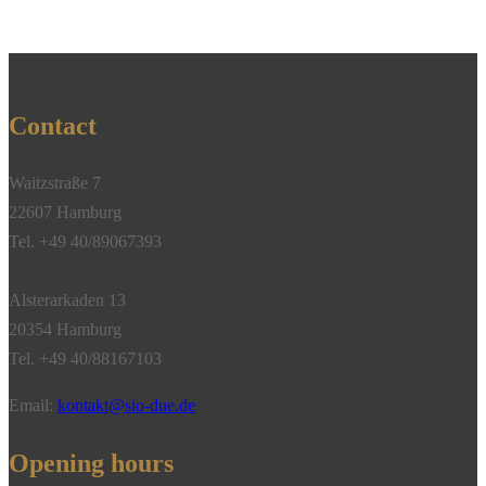
Contact
Waitzstraße 7
22607 Hamburg
Tel. +49 40/89067393
Alsterarkaden 13
20354 Hamburg
Tel. +49 40/88167103
Email:
kontakt@sio-due.de
Opening hours