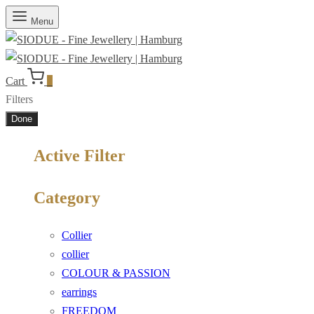
Menu
Cart
0
Filters
Done
Active Filter
Category
Collier
collier
COLOUR & PASSION
earrings
FREEDOM