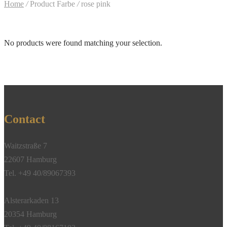
Home
/
Product Farbe
/
rose pink
No products were found matching your selection.
Contact
Waitzstraße 7
22607 Hamburg
Tel. +49 40/89067393
Alsterarkaden 13
20354 Hamburg