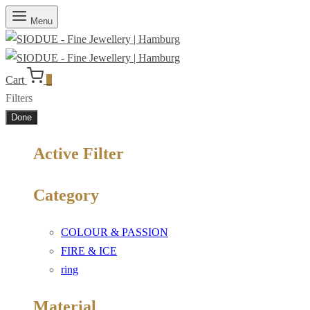
Menu
Cart
0
Filters
Done
Active Filter
Category
COLOUR & PASSION
FIRE & ICE
ring
Material