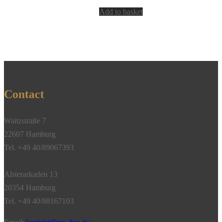
Add to basket
Contact
Waitzstraße 7
22607 Hamburg
Tel. +49 40/89067393
Alsterarkaden 13
20354 Hamburg
Tel. +49 40/88167103