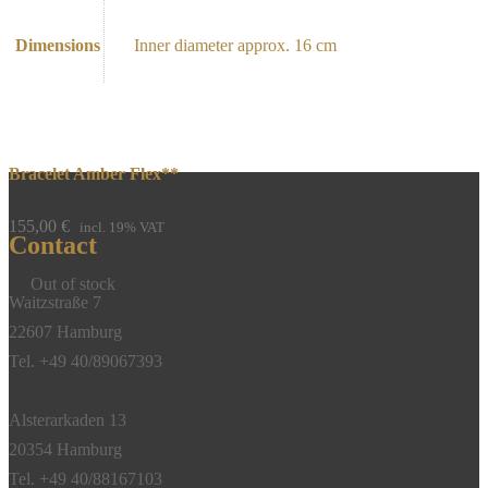
Dimensions
Inner diameter approx. 16 cm
Bracelet Amber Flex**
155,00
€
incl. 19% VAT
Contact
Out of stock
Waitzstraße 7
22607 Hamburg
Tel. +49 40/89067393
Alsterarkaden 13
20354 Hamburg
Tel. +49 40/88167103