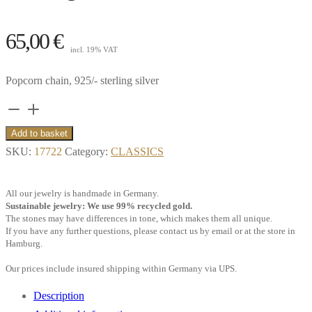
65,00
€
incl. 19% VAT
Popcorn chain, 925/- sterling silver
Popcorn
chain,
Add to basket
55
SKU:
17722
Category:
CLASSICS
cm,
925/-
All our jewelry is handmade in Germany.
sterling
Sustainable jewelry: We use 99% recycled gold.
The stones may have differences in tone, which makes them all unique.
silver**
If you have any further questions, please contact us by email or at the store in
quantity
Hamburg.
Our prices include insured shipping within Germany via UPS.
Description