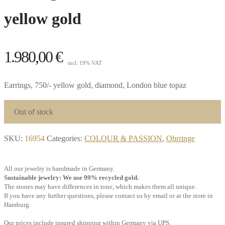
yellow gold
1.980,00
€
incl. 19% VAT
Earrings, 750/- yellow gold, diamond, London blue topaz
Out of stock
SKU:
16954
Categories:
COLOUR & PASSION
,
Ohrringe
All our jewelry is handmade in Germany.
Sustainable jewelry: We use 99% recycled gold.
The stones may have differences in tone, which makes them all unique.
If you have any further questions, please contact us by email or at the store in
Hamburg.
Our prices include insured shipping within Germany via UPS.