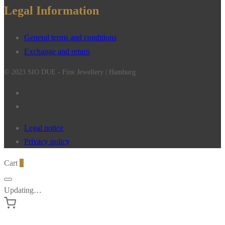
Legal Information
General terms and conditions
Exchange and return
© 2023 SIO DUE - Fine Jewellery | Hamburg
Legal notice
Privacy policy
Cart
0
Updating…