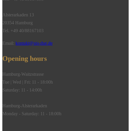
Alsterarkaden 13
20354 Hamburg
Tel. +49 40/88167103
Email:
kontakt@sio-due.de
Opening hours
Hamburg-Waitzstrasse
Tue | Wed | Fri: 11 - 18:00h
Saturday: 11 - 14:00h
Hamburg-Alsterarkaden
Monday - Saturday: 11 - 18:00h