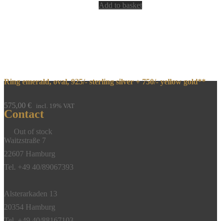
Add to basket
Ring emerald, oval, 925/- sterling silver + 750/- yellow gold**
575,00
€
incl. 19% VAT
Contact
Out of stock
Waitzstraße 7
22607 Hamburg
Tel. +49 40/89067393
Alsterarkaden 13
20354 Hamburg
Tel. +49 40/88167103