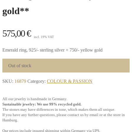
gold**
575,00
€
incl. 19% VAT
Emerald ring, 925/- sterling silver + 750/- yellow gold
Out of stock
SKU:
16879
Category:
COLOUR & PASSION
All our jewelry is handmade in Germany.
Sustainable jewelry: We use 99% recycled gold.
The stones may have differences in tone, which makes them all unique.
If you have any further questions, please contact us by email or at the store in
Hamburg.
Our prices include insured shipping within Germany via UPS.