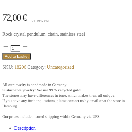
72,00
€
incl. 19% VAT
Rock crystal pendulum, chain, stainless steel
Rock
crystal
Add to basket
pendulum,
SKU:
18206
Category:
Uncategorized
chain,
stainless
All our jewelry is handmade in Germany.
steel
Sustainable jewelry: We use 99% recycled gold.
quantity
The stones may have differences in tone, which makes them all unique.
If you have any further questions, please contact us by email or at the store in
Hamburg.
Our prices include insured shipping within Germany via UPS.
Description