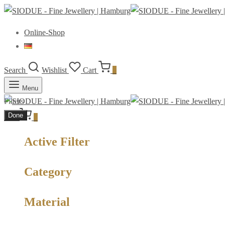
Online-Shop
Search
Wishlist
Cart
0
Menu
Filters
Done
Cart
0
Active Filter
Category
Material