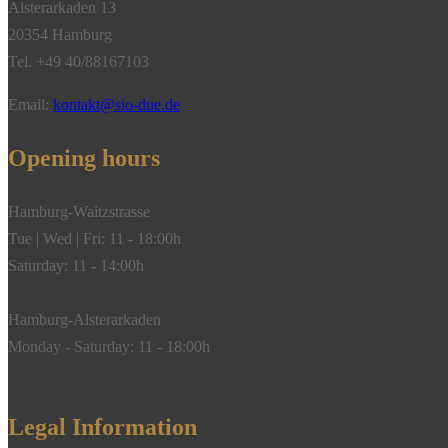
Alsterarkaden 13
20354 Hamburg
Tel. +49 40/88167103
Email:
kontakt@sio-due.de
Opening hours
Hamburg-Waitzstrasse
Tue | Wed | Fri: 11 - 18:00h
Saturday: 11 - 14:00h
Hamburg-Alsterarkaden
Monday - Saturday: 11 - 18:00h
Legal Information