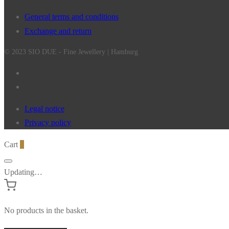
General terms and conditions
Exchange and return
© 2023 SIO DUE - Fine Jewellery | Hamburg
Legal notice
Privacy policy
Cart
0
Updating…
No products in the basket.