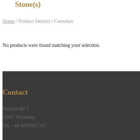
Stone(s)
Home
/
Product Stein(e)
/
Carnelian
No products were found matching your selection.
Contact
Waitzstraße 7
22607 Hamburg
Tel. +49 40/89067393