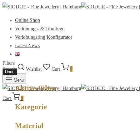
Online Shop
Verlobungs- & Trauringe
Verlobungsring Konfigurator
Latest News
Filters
Search
Wishlist
Cart
0
Done
Menu
Aktive Filter
Cart
0
Kategorie
Material