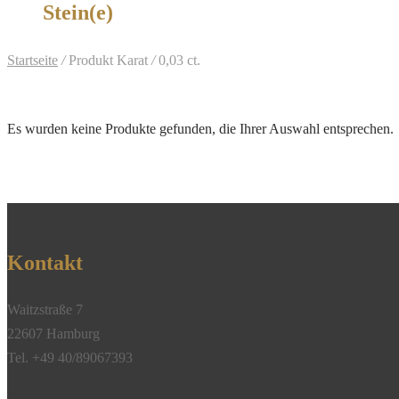
Stein(e)
Startseite
/
Produkt Karat
/
0,03 ct.
Es wurden keine Produkte gefunden, die Ihrer Auswahl entsprechen.
Kontakt
Waitzstraße 7
22607 Hamburg
Tel. +49 40/89067393