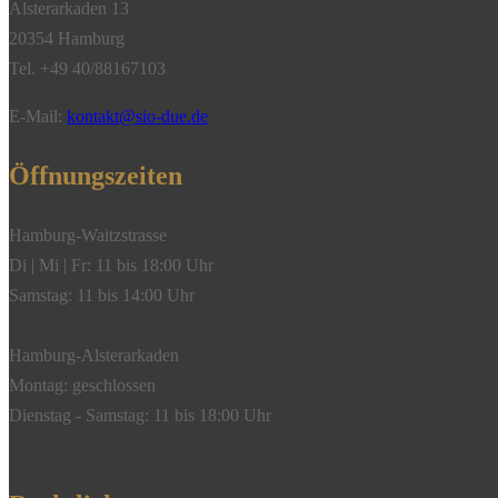
Alsterarkaden 13
20354 Hamburg
Tel. +49 40/88167103
E-Mail:
kontakt@sio-due.de
Öffnungszeiten
Hamburg-Waitzstrasse
Di | Mi | Fr: 11 bis 18:00 Uhr
Samstag: 11 bis 14:00 Uhr
Hamburg-Alsterarkaden
Montag: geschlossen
Dienstag - Samstag: 11 bis 18:00 Uhr