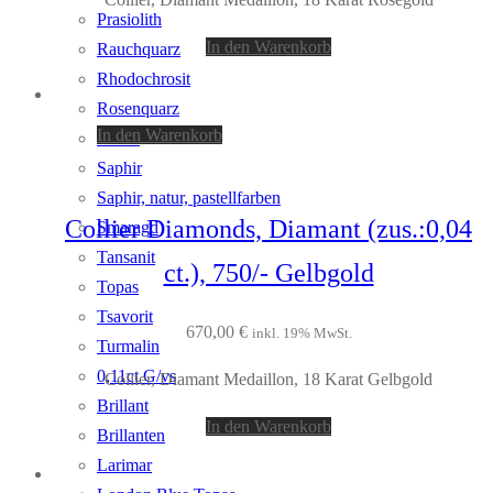
Prasiolith
In den Warenkorb
Rauchquarz
Rhodochrosit
Rosenquarz
In den Warenkorb
Rubin
Saphir
Saphir, natur, pastellfarben
Collier Diamonds, Diamant (zus.:0,04
Smaragd
Tansanit
ct.), 750/- Gelbgold
Topas
Tsavorit
670,00
€
inkl. 19% MwSt.
Turmalin
0,11ct G/vs
Collier, Diamant Medaillon, 18 Karat Gelbgold
Brillant
In den Warenkorb
Brillanten
Larimar