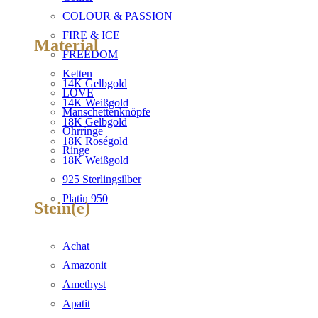
COLOUR & PASSION
FIRE & ICE
Material
FREEDOM
Ketten
14K Gelbgold
LOVE
14K Weißgold
Manschettenknöpfe
18K Gelbgold
Ohrringe
18K Roségold
Ringe
18K Weißgold
925 Sterlingsilber
Platin 950
Stein(e)
Achat
Amazonit
Amethyst
Apatit