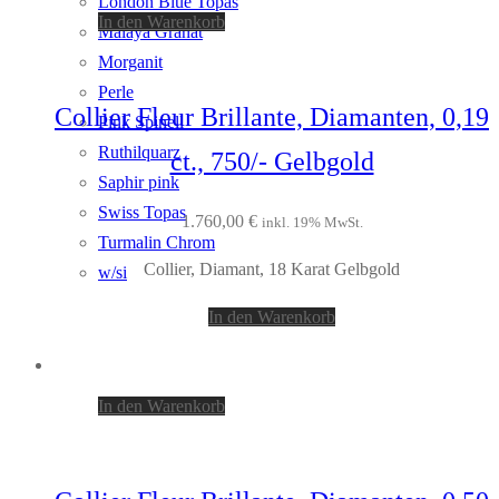
London Blue Topas
In den Warenkorb
Malaya Granat
Morganit
Perle
Collier Fleur Brillante, Diamanten, 0,19
Pink Spinell
Ruthilquarz
ct., 750/- Gelbgold
Saphir pink
Swiss Topas
1.760,00
€
inkl. 19% MwSt.
Turmalin Chrom
Collier, Diamant, 18 Karat Gelbgold
w/si
In den Warenkorb
In den Warenkorb