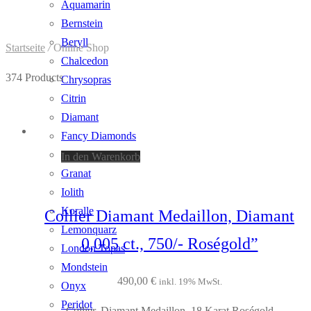
Aquamarin
Bernstein
Beryll
Startseite
/
Online Shop
Chalcedon
374 Products
Chrysopras
Citrin
Diamant
Fancy Diamonds
Feueropal
In den Warenkorb
Granat
Iolith
Koralle
Collier Diamant Medaillon, Diamant
Lemonquarz
0,005 ct., 750/- Roségold”
London Topas
Mondstein
490,00
€
inkl. 19% MwSt.
Onyx
Peridot
Collier, Diamant Medaillon, 18 Karat Roségold