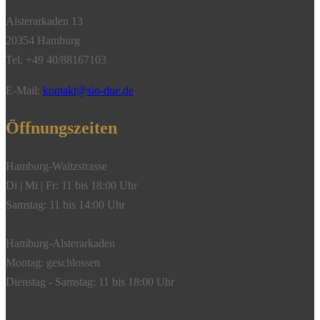
750/-
Alsterarkaden 13
Gelbgold"
20354 Hamburg
Menge
Tel. +49 40/88167103
E-Mail:
kontakt@sio-due.de
Öffnungszeiten
Hamburg-Waitzstrasse
Di | Mi | Fr: 11 bis 18:00 Uhr
Samstag: 11 bis 14:00 Uhr
Hamburg-Alsterarkaden
Montag: geschlossen
Dienstag - Samstag: 11 bis 18:00 Uhr