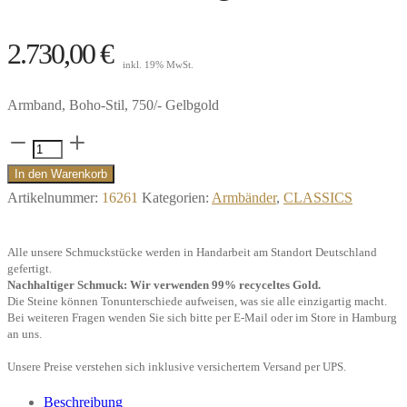
2.730,00
€
inkl. 19% MwSt.
Armband, Boho-Stil, 750/- Gelbgold
Armband
"Just
In den Warenkorb
a
Artikelnummer:
16261
Kategorien:
Armbänder
,
CLASSICS
Chain",
21cm,
Alle unsere Schmuckstücke werden in Handarbeit am Standort Deutschland
750/-
gefertigt.
Nachhaltiger Schmuck: Wir verwenden 99% recyceltes Gold.
Gelbgold"
Die Steine können Tonunterschiede aufweisen, was sie alle einzigartig macht.
Menge
Bei weiteren Fragen wenden Sie sich bitte per E-Mail oder im Store in Hamburg
an uns.
Unsere Preise verstehen sich inklusive versichertem Versand per UPS.
Beschreibung