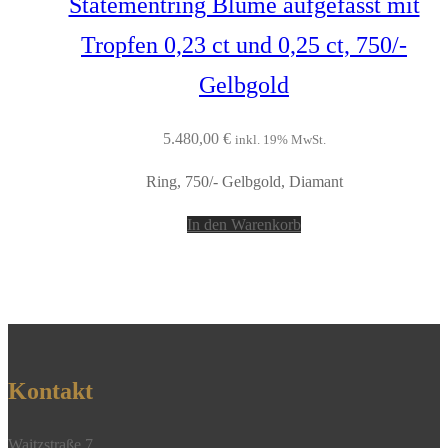
Statementring Blume aufgefasst mit
Tropfen 0,23 ct und 0,25 ct, 750/-
Gelbgold
5.480,00
€
inkl. 19% MwSt.
Ring, 750/- Gelbgold, Diamant
In den Warenkorb
Kontakt
Waitzstraße 7