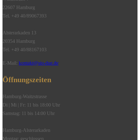
22607 Hamburg
Tel. +49 40/89067393
Alsterarkaden 13
20354 Hamburg
Tel. +49 40/88167103
E-Mail:
kontakt@sio-due.de
Öffnungszeiten
Hamburg-Waitzstrasse
Di | Mi | Fr: 11 bis 18:00 Uhr
Samstag: 11 bis 14:00 Uhr
Hamburg-Alsterarkaden
Montag: geschlossen