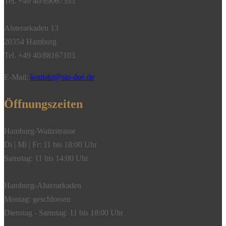
Tel. +49 40/89067393
Alsterarkaden 13
20354 Hamburg
Tel. +49 40/88167103
E-Mail:
kontakt@sio-due.de
Öffnungszeiten
Hamburg-Waitzstrasse
Di | Mi | Fr: 11 bis 18:00 Uhr
Samstag: 11 bis 14:00 Uhr
Hamburg-Alsterarkaden
Montag: geschlossen
Dienstag - Samstag: 11 bis 18:00 Uhr