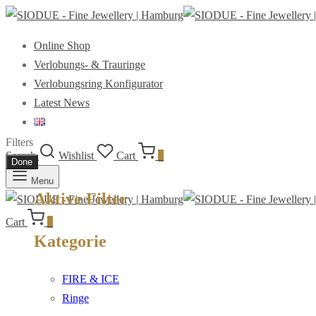
Online Shop
Verlobungs- & Trauringe
Verlobungsring Konfigurator
Latest News
Filters
Search
Wishlist
Cart
0
Done
Menu
Aktive Filter
Cart
0
Kategorie
FIRE & ICE
Ringe