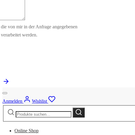
s die von mir in der Anfrage angegebenen
verarbeitet werden.
Anmelden
Wishlist
Suche
Suche
nach:
Online Shop