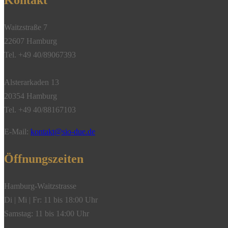
Kontakt
Waitzstraße 7
22607 Hamburg
Tel. +49 40/89067393
Alsterarkaden 13
20354 Hamburg
Tel. +49 40/88167103
E-Mail:
kontakt@sio-due.de
Öffnungszeiten
Hamburg-Waitzstrasse
Di | Mi | Fr: 11 bis 18:00 Uhr
Samstag: 11 bis 14:00 Uhr