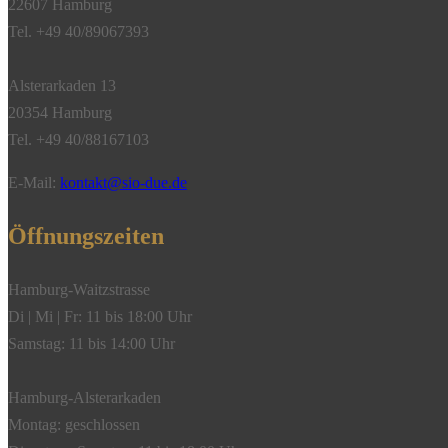
22607 Hamburg
Tel. +49 40/89067393
Alsterarkaden 13
20354 Hamburg
Tel. +49 40/88167103
E-Mail:
kontakt@sio-due.de
Öffnungszeiten
Hamburg-Waitzstrasse
Di | Mi | Fr: 11 bis 18:00 Uhr
Samstag: 11 bis 14:00 Uhr
Hamburg-Alsterarkaden
Montag: geschlossen