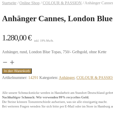
Startseite
/
Online Shop
/
COLOUR & PASSION
/
Anhänger Cannes,
Anhänger Cannes, London Blue 
1.280,00
€
inkl. 19% MwSt.
Anhänger, rund, London Blue Topas, 750/- Gelbgold, ohne Kette
Anhänger
Cannes,
In den Warenkorb
London
Artikelnummer:
14291
Kategorien:
Anhänger
,
COLOUR & PASSI
Blue
Topas,
Alle unsere Schmuckstücke werden in Handarbeit am Standort Deutschland gefert
750/-
Nachhaltiger Schmuck: Wir verwenden 99% recyceltes Gold.
Die Steine können Tonunterschiede aufweisen, was sie alle einzigartig macht.
Gelbgold
Bei weiteren Fragen wenden Sie sich bitte per E-Mail oder im Store in Hamburg a
Menge