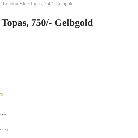
 London Blue Topas, 750/- Gelbgold
Topas, 750/- Gelbgold
ON
igt.
n uns.