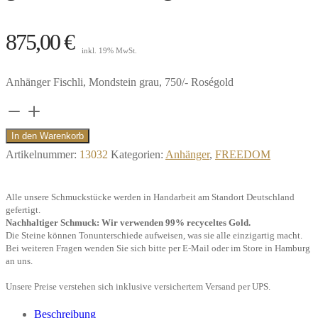
875,00
€
inkl. 19% MwSt.
Anhänger Fischli, Mondstein grau, 750/- Roségold
Anhänger
Fischli,
In den Warenkorb
Mondstein
Artikelnummer:
13032
Kategorien:
Anhänger
,
FREEDOM
grau,
750/-
Alle unsere Schmuckstücke werden in Handarbeit am Standort Deutschland
Roségold"
gefertigt.
Nachhaltiger Schmuck: Wir verwenden 99% recyceltes Gold.
Menge
Die Steine können Tonunterschiede aufweisen, was sie alle einzigartig macht.
Bei weiteren Fragen wenden Sie sich bitte per E-Mail oder im Store in Hamburg
an uns.
Unsere Preise verstehen sich inklusive versichertem Versand per UPS.
Beschreibung