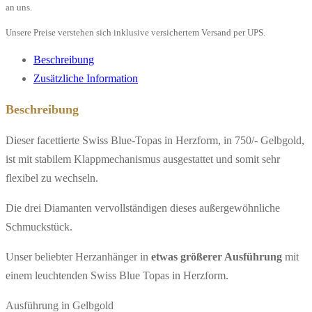
3
an uns.
Brillanten,
Unsere Preise verstehen sich inklusive versichertem Versand per UPS.
750/-
Beschreibung
Gelbgold"
Zusätzliche Information
Menge
Beschreibung
Dieser facettierte Swiss Blue-Topas in Herzform, in 750/- Gelbgold,
ist mit stabilem Klappmechanismus ausgestattet und somit sehr
flexibel zu wechseln.
Die drei Diamanten vervollständigen dieses außergewöhnliche
Schmuckstück.
Unser beliebter Herzanhänger in
etwas größerer Ausführung
mit
einem leuchtenden Swiss Blue Topas in Herzform.
Ausführung in Gelbgold