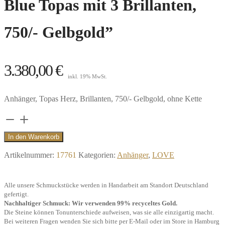
Blue Topas mit 3 Brillanten,
750/- Gelbgold”
3.380,00
€
inkl. 19% MwSt.
Anhänger, Topas Herz, Brillanten, 750/- Gelbgold, ohne Kette
Anhänger
Herz-
In den Warenkorb
Clip
Artikelnummer:
17761
Kategorien:
Anhänger
,
LOVE
Big,
Swiss
Alle unsere Schmuckstücke werden in Handarbeit am Standort Deutschland
Blue
gefertigt.
Topas
Nachhaltiger Schmuck: Wir verwenden 99% recyceltes Gold.
Die Steine können Tonunterschiede aufweisen, was sie alle einzigartig macht.
mit
Bei weiteren Fragen wenden Sie sich bitte per E-Mail oder im Store in Hamburg