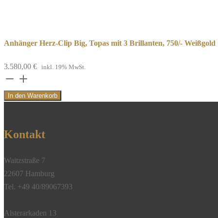
Anhänger Herz-Clip Big, Topas mit 3 Brillanten, 750/- Weißgold
3.580,00
€
inkl. 19% MwSt.
Anhänger
Herz-
In den Warenkorb
Clip
Big,
Topas
Kontakt
mit
3
Waitzstraße 7
Brillanten,
22607 Hamburg
750/-
Tel. +49 40/89067393
Weißgold
Menge
Alsterarkaden 13