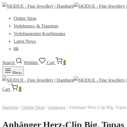
Online Shop
Verlobungs- & Trauringe
Verlobungsring Konfigurator
Latest News
Search
Wishlist
Cart
0
Menu
Cart
0
Startseite
/
Online Shop
/
Anhänger
/
Anhänger Herz-Clip Big, Topas m
Anhänger Herz-Clip Big, Topas m