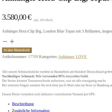
3.580,00
€
inkl. 19% MwSt.
Anhänger Herz-Clip Big, London Blue Topas mit 3 Brillanten, insges
Anhänger
Herz-
In den Warenkorb
Clip
Artikelnummer:
17709
Kategorien:
Anhänger
,
LOVE
Big,
Topas
Alle unsere Schmuckstücke werden in Handarbeit am Standort Deutschland gefert
mit
Nachhaltiger Schmuck: Wir verwenden 99% recyceltes Gold.
Die Steine können Tonunterschiede aufweisen, was sie alle einzigartig macht.
3
Bei weiteren Fragen wenden Sie sich bitte per E-Mail oder im Store in Hamburg a
Brillanten,
Unsere Preise verstehen sich inklusive versichertem Versand per UPS.
750/-
Weißgold
Beschreibung
Menge
Zusätzliche Information