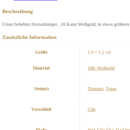
Beschreibung
Unser beliebter Herzanhänger , 18 Karat Weißgold, in etwas größerer
Zusätzliche Information
Größe
1,9 × 1,2 cm
Material
18K Weißgold
Stein(e)
Diamant
,
Topas
Verschluß
Clip
Maße
Inkl. Clip-Öse 21x12