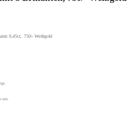
amt: 0,45ct, 750/- Weißgold
igt.
n uns.