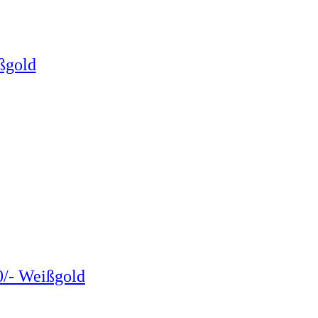
ßgold
0/- Weißgold