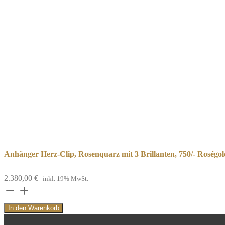
Anhänger Herz-Clip, Rosenquarz mit 3 Brillanten, 750/- Roségo
2.380,00
€
inkl. 19% MwSt.
Anhänger
Herz-
In den Warenkorb
Clip,