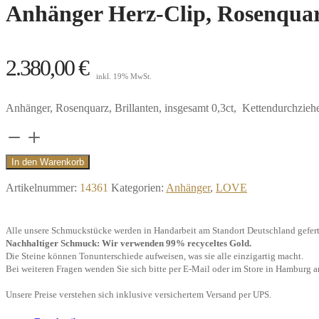
Anhänger Herz-Clip, Rosenquarz
2.380,00
€
inkl. 19% MwSt.
Anhänger, Rosenquarz, Brillanten, insgesamt 0,3ct, Kettendurchzie
Anhänger
Herz-
In den Warenkorb
Clip,
Artikelnummer:
14361
Kategorien:
Anhänger
,
LOVE
Rosenquarz
mit
Alle unsere Schmuckstücke werden in Handarbeit am Standort Deutschland gefert
3
Nachhaltiger Schmuck: Wir verwenden 99% recyceltes Gold.
Brillanten,
Die Steine können Tonunterschiede aufweisen, was sie alle einzigartig macht.
Bei weiteren Fragen wenden Sie sich bitte per E-Mail oder im Store in Hamburg a
750/-
Roségold"
Unsere Preise verstehen sich inklusive versichertem Versand per UPS.
Menge