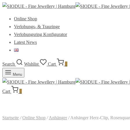
Online Shop
Verlobungs- & Trauringe
Verlobungsring Konfigurator
Latest News
Search
Wishlist
Cart
0
Menu
Cart
0
Startseite
/
Online Shop
/
Anhänger
/
Anhänger Herz-Clip, Rosenquarz 