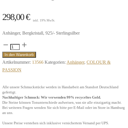
298,00
€
inkl. 19% MwSt.
Anhänger, Bergkristall, 925/- Sterlingsilber
Anhänger
Lupine,
In den Warenkorb
Bergkristall,
Artikelnummer:
13566
Kategorien:
Anhänger
,
COLOUR &
925/-
PASSION
Sterlingsilber"
Menge
Alle unsere Schmuckstücke werden in Handarbeit am Standort Deutschland
gefertigt.
Nachhaltiger Schmuck: Wir verwenden 99% recyceltes Gold.
Die Steine können Tonunterschiede aufweisen, was sie alle einzigartig macht.
Bei weiteren Fragen wenden Sie sich bitte per E-Mail oder im Store in Hamburg
an uns.
Unsere Preise verstehen sich inklusive versichertem Versand per UPS.