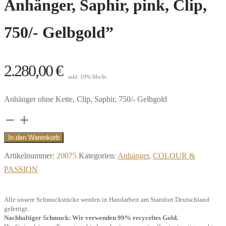
Anhänger, Saphir, pink, Clip,
750/- Gelbgold”
2.280,00
€
inkl. 19% MwSt.
Anhänger ohne Kette, Clip, Saphir, 750/- Gelbgold
Anhänger,
Saphir,
In den Warenkorb
pink,
Artikelnummer:
20075
Kategorien:
Anhänger
,
COLOUR &
Clip,
PASSION
750/-
Gelbgold"
Alle unsere Schmuckstücke werden in Handarbeit am Standort Deutschland
Menge
gefertigt.
Nachhaltiger Schmuck: Wir verwenden 99% recyceltes Gold.