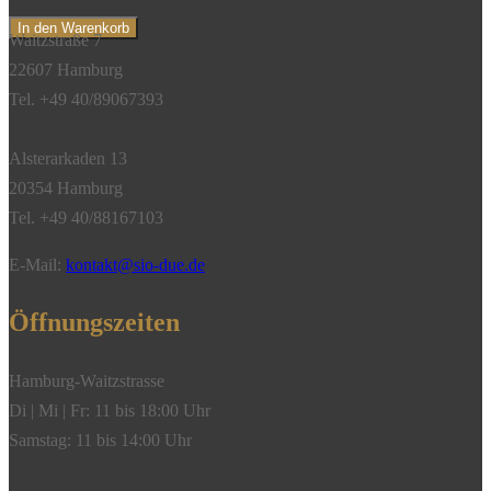
Saphir,
In den Warenkorb
Waitzstraße 7
pink,
22607 Hamburg
Clip,
Tel. +49 40/89067393
750/-
Gelbgold"
Alsterarkaden 13
Menge
20354 Hamburg
Tel. +49 40/88167103
E-Mail:
kontakt@sio-due.de
Öffnungszeiten
Hamburg-Waitzstrasse
Di | Mi | Fr: 11 bis 18:00 Uhr
Samstag: 11 bis 14:00 Uhr