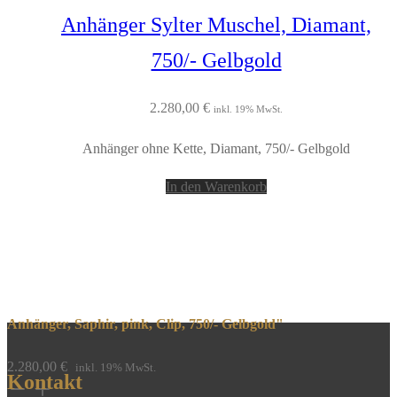
Anhänger Sylter Muschel, Diamant,
750/- Gelbgold
2.280,00
€
inkl. 19% MwSt.
Anhänger ohne Kette, Diamant, 750/- Gelbgold
In den Warenkorb
Anhänger, Saphir, pink, Clip, 750/- Gelbgold"
2.280,00
€
inkl. 19% MwSt.
Kontakt
Anhänger,