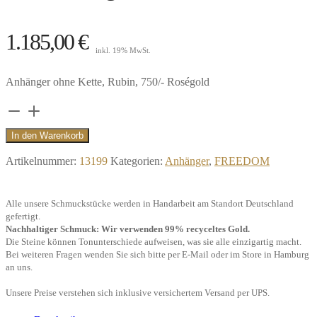
1.185,00
€
inkl. 19% MwSt.
Anhänger ohne Kette, Rubin, 750/- Roségold
Anhänger
Seestern,
In den Warenkorb
Rubin,
Artikelnummer:
13199
Kategorien:
Anhänger
,
FREEDOM
750/-
Roségold"
Alle unsere Schmuckstücke werden in Handarbeit am Standort Deutschland
Menge
gefertigt.
Nachhaltiger Schmuck: Wir verwenden 99% recyceltes Gold.
Die Steine können Tonunterschiede aufweisen, was sie alle einzigartig macht.
Bei weiteren Fragen wenden Sie sich bitte per E-Mail oder im Store in Hamburg
an uns.
Unsere Preise verstehen sich inklusive versichertem Versand per UPS.