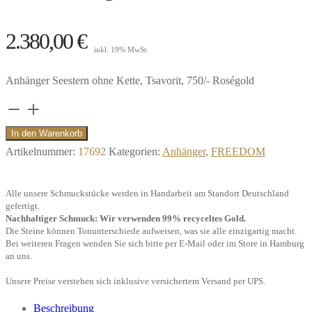
2.380,00
€
inkl. 19% MwSt.
Anhänger Seestern ohne Kette, Tsavorit, 750/- Roségold
Anhänger
Seestern,
In den Warenkorb
Tsavorit,
Artikelnummer:
17692
Kategorien:
Anhänger
,
FREEDOM
750/-
Roségold"
Alle unsere Schmuckstücke werden in Handarbeit am Standort Deutschland
Menge
gefertigt.
Nachhaltiger Schmuck: Wir verwenden 99% recyceltes Gold.
Die Steine können Tonunterschiede aufweisen, was sie alle einzigartig macht.
Bei weiteren Fragen wenden Sie sich bitte per E-Mail oder im Store in Hamburg
an uns.
Unsere Preise verstehen sich inklusive versichertem Versand per UPS.
Beschreibung