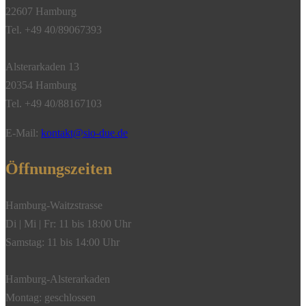
22607 Hamburg
Blume,
Tel. +49 40/89067393
ausgefasst
0,4
Alsterarkaden 13
ct,
20354 Hamburg
750/-
Tel. +49 40/88167103
Gelbgold"
Menge
E-Mail:
kontakt@sio-due.de
Öffnungszeiten
Hamburg-Waitzstrasse
Di | Mi | Fr: 11 bis 18:00 Uhr
Samstag: 11 bis 14:00 Uhr
Hamburg-Alsterarkaden
Montag: geschlossen