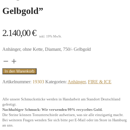
Gelbgold”
2.140,00
€
inkl. 19% MwSt.
Anhänger, ohne Kette, Diamant, 750/- Gelbgold
Anhänger
Sio
In den Warenkorb
Due
Artikelnummer:
19303
Kategorien:
Anhänger
,
FIRE & ICE
Blume,
ausgefasst
Alle unsere Schmuckstücke werden in Handarbeit am Standort Deutschland
0,4
gefertigt.
ct,
Nachhaltiger Schmuck: Wir verwenden 99% recyceltes Gold.
Die Steine können Tonunterschiede aufweisen, was sie alle einzigartig macht.
750/-
Bei weiteren Fragen wenden Sie sich bitte per E-Mail oder im Store in Hamburg
Gelbgold"
an uns.