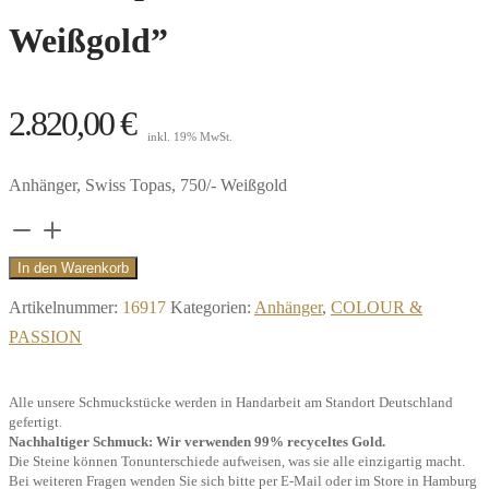
Weißgold”
2.820,00
€
inkl. 19% MwSt.
Anhänger, Swiss Topas, 750/- Weißgold
Anhänger
Sio
In den Warenkorb
Due
Artikelnummer:
16917
Kategorien:
Anhänger
,
COLOUR &
Blume,
PASSION
Swiss
Topas,
Alle unsere Schmuckstücke werden in Handarbeit am Standort Deutschland
mit
gefertigt.
Öse,
Nachhaltiger Schmuck: Wir verwenden 99% recyceltes Gold.
Die Steine können Tonunterschiede aufweisen, was sie alle einzigartig macht.
750/-
Bei weiteren Fragen wenden Sie sich bitte per E-Mail oder im Store in Hamburg