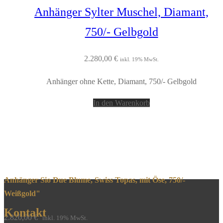
Anhänger Sylter Muschel, Diamant,
750/- Gelbgold
2.280,00
€
inkl. 19% MwSt.
Anhänger ohne Kette, Diamant, 750/- Gelbgold
In den Warenkorb
Anhänger Sio Due Blume, Swiss Topas, mit Öse, 750/-
Weißgold"
Kontakt
2.820,00
€
inkl. 19% MwSt.