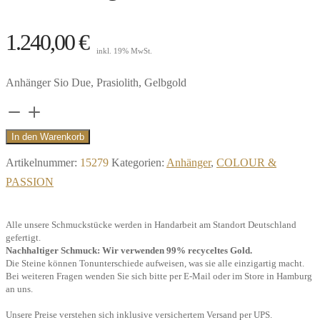
1.240,00
€
inkl. 19% MwSt.
Anhänger Sio Due, Prasiolith, Gelbgold
Anhänger
Sio
In den Warenkorb
Due,
Artikelnummer:
15279
Kategorien:
Anhänger
,
COLOUR &
Prasiolith,
PASSION
750/-
Gelbgold"
Alle unsere Schmuckstücke werden in Handarbeit am Standort Deutschland
Menge
gefertigt.
Nachhaltiger Schmuck: Wir verwenden 99% recyceltes Gold.
Die Steine können Tonunterschiede aufweisen, was sie alle einzigartig macht.
Bei weiteren Fragen wenden Sie sich bitte per E-Mail oder im Store in Hamburg
an uns.
Unsere Preise verstehen sich inklusive versichertem Versand per UPS.