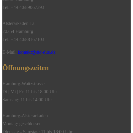
Prasiolith,
Tel. +49 40/89067393
750/-
Gelbgold"
Alsterarkaden 13
Menge
20354 Hamburg
Tel. +49 40/88167103
E-Mail:
kontakt@sio-due.de
Öffnungszeiten
Hamburg-Waitzstrasse
Di | Mi | Fr: 11 bis 18:00 Uhr
Samstag: 11 bis 14:00 Uhr
Hamburg-Alsterarkaden
Montag: geschlossen
Dienstag - Samstag: 11 bis 18:00 Uhr