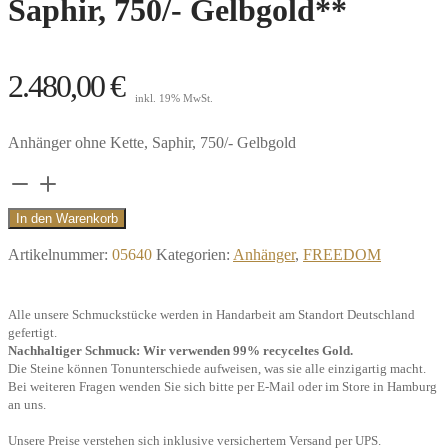
Saphir, 750/- Gelbgold**
2.480,00
€
inkl. 19% MwSt.
Anhänger ohne Kette, Saphir, 750/- Gelbgold
Anhänger
Sylter
In den Warenkorb
Seeigel,
Artikelnummer:
05640
Kategorien:
Anhänger
,
FREEDOM
Saphir,
750/-
Alle unsere Schmuckstücke werden in Handarbeit am Standort Deutschland
Gelbgold**
gefertigt.
Menge
Nachhaltiger Schmuck: Wir verwenden 99% recyceltes Gold.
Die Steine können Tonunterschiede aufweisen, was sie alle einzigartig macht.
Bei weiteren Fragen wenden Sie sich bitte per E-Mail oder im Store in Hamburg
an uns.
Unsere Preise verstehen sich inklusive versichertem Versand per UPS.