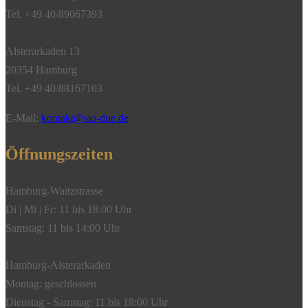
Saphir,
Tel. +49 40/89067393
750/-
Gelbgold**
Alsterarkaden 13
Menge
20354 Hamburg
Tel. +49 40/88167103
E-Mail:
kontakt@sio-due.de
Öffnungszeiten
Hamburg-Waitzstrasse
Di | Mi | Fr: 11 bis 18:00 Uhr
Samstag: 11 bis 14:00 Uhr
Hamburg-Alsterarkaden
Montag: geschlossen
Dienstag - Samstag: 11 bis 18:00 Uhr