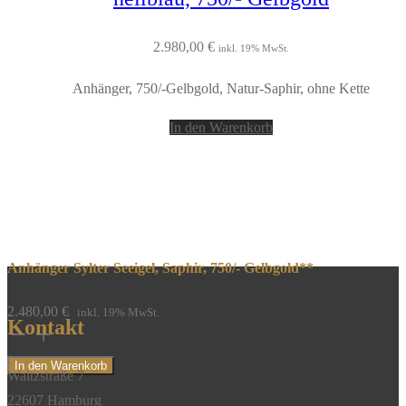
2.980,00
€
inkl. 19% MwSt.
Anhänger, 750/-Gelbgold, Natur-Saphir, ohne Kette
In den Warenkorb
Anhänger Sylter Seeigel, Saphir, 750/- Gelbgold**
2.480,00
€
inkl. 19% MwSt.
Kontakt
Anhänger
Sylter
In den Warenkorb
Waitzstraße 7
Seeigel,
22607 Hamburg