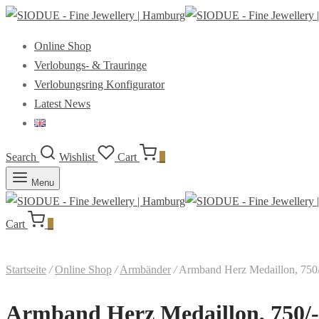
Online Shop
Verlobungs- & Trauringe
Verlobungsring Konfigurator
Latest News
Search
Wishlist
Cart
0
Menu
Cart
0
Startseite
/
Online Shop
/
Armbänder
/
Armband Herz Medaillon, 750/
Armband Herz Medaillon, 750/-