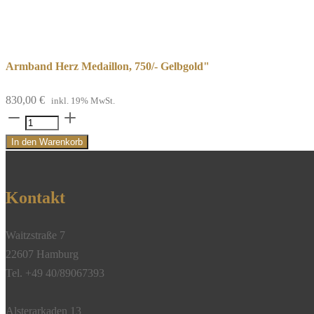
Armband Herz Medaillon, 750/- Gelbgold"
830,00
€
inkl. 19% MwSt.
Armband
Herz
In den Warenkorb
Medaillon,
750/-
Gelbgold"
Kontakt
Menge
Waitzstraße 7
22607 Hamburg
Tel. +49 40/89067393
Alsterarkaden 13