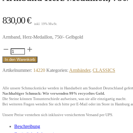
830,00
€
inkl. 19% MwSt.
Armband, Herz-Medaillon, 750/- Gelbgold
Armband
Herz
In den Warenkorb
Medaillon,
Artikelnummer:
14220
Kategorien:
Armbänder
,
CLASSICS
750/-
Gelbgold"
Alle unsere Schmuckstücke werden in Handarbeit am Standort Deutschland gefert
Menge
Nachhaltiger Schmuck: Wir verwenden 99% recyceltes Gold.
Die Steine können Tonunterschiede aufweisen, was sie alle einzigartig macht.
Bei weiteren Fragen wenden Sie sich bitte per E-Mail oder im Store in Hamburg a
Unsere Preise verstehen sich inklusive versichertem Versand per UPS.
Beschreibung