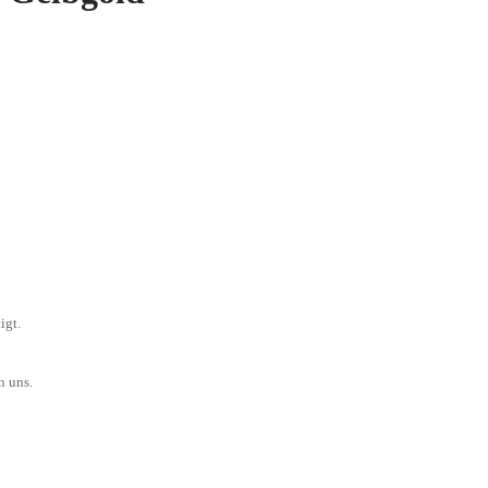
igt.
n uns.