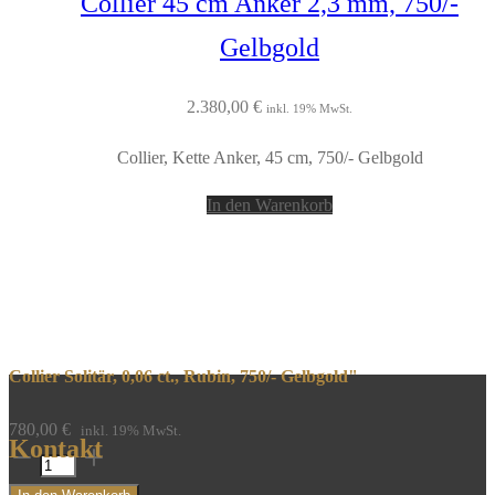
Collier 45 cm Anker 2,3 mm, 750/-
Gelbgold
2.380,00
€
inkl. 19% MwSt.
Collier, Kette Anker, 45 cm, 750/- Gelbgold
In den Warenkorb
Collier Solitär, 0,06 ct., Rubin, 750/- Gelbgold"
780,00
€
inkl. 19% MwSt.
Kontakt
Collier
Solitär,