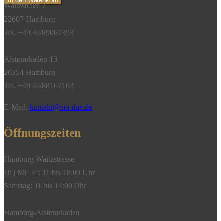
In den Warenkorb
Waitzstraße 7
0,06
22607 Hamburg
ct.,
Tel. +49 40/89067393
Rubin,
750/-
Alsterarkaden 13
Gelbgold"
20354 Hamburg
Menge
Tel. +49 40/88167103
E-Mail:
kontakt@sio-due.de
Öffnungszeiten
Hamburg-Waitzstrasse
Di | Mi | Fr: 11 bis 18:00 Uhr
Samstag: 11 bis 14:00 Uhr
Hamburg-Alsterarkaden