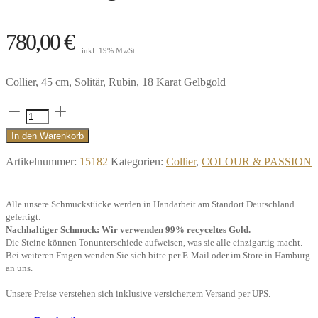
780,00
€
inkl. 19% MwSt.
Collier, 45 cm, Solitär, Rubin, 18 Karat Gelbgold
Collier
Solitär,
In den Warenkorb
0,06
Artikelnummer:
15182
Kategorien:
Collier
,
COLOUR & PASSION
ct.,
Rubin,
Alle unsere Schmuckstücke werden in Handarbeit am Standort Deutschland
750/-
gefertigt.
Gelbgold"
Nachhaltiger Schmuck: Wir verwenden 99% recyceltes Gold.
Die Steine können Tonunterschiede aufweisen, was sie alle einzigartig macht.
Menge
Bei weiteren Fragen wenden Sie sich bitte per E-Mail oder im Store in Hamburg
an uns.
Unsere Preise verstehen sich inklusive versichertem Versand per UPS.