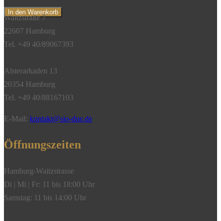
Tear,
In den Warenkorb
Waitzstraße 7
Regenbogen-
22607 Hamburg
Mondstein,
Tel. +49 40/89067393
750/-
Gelbgold"
Alsterarkaden 13
Menge
20354 Hamburg
Tel. +49 40/88167103
E-Mail:
kontakt@sio-due.de
Öffnungszeiten
Hamburg-Waitzstrasse
Di | Mi | Fr: 11 bis 18:00 Uhr
Samstag: 11 bis 14:00 Uhr