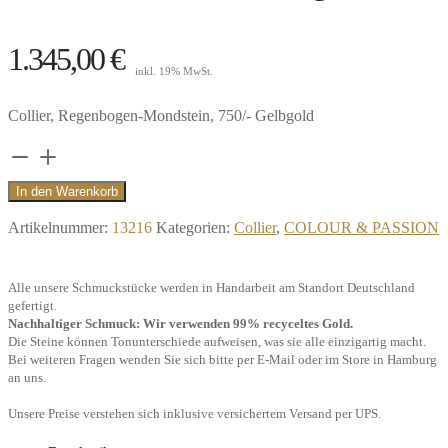
1.345,00
€
inkl. 19% MwSt.
Collier, Regenbogen-Mondstein, 750/- Gelbgold
Collier
Tear,
In den Warenkorb
Regenbogen-
Artikelnummer:
13216
Kategorien:
Collier
,
COLOUR & PASSION
Mondstein,
750/-
Alle unsere Schmuckstücke werden in Handarbeit am Standort Deutschland
Gelbgold"
gefertigt.
Menge
Nachhaltiger Schmuck: Wir verwenden 99% recyceltes Gold.
Die Steine können Tonunterschiede aufweisen, was sie alle einzigartig macht.
Bei weiteren Fragen wenden Sie sich bitte per E-Mail oder im Store in Hamburg
an uns.
Unsere Preise verstehen sich inklusive versichertem Versand per UPS.