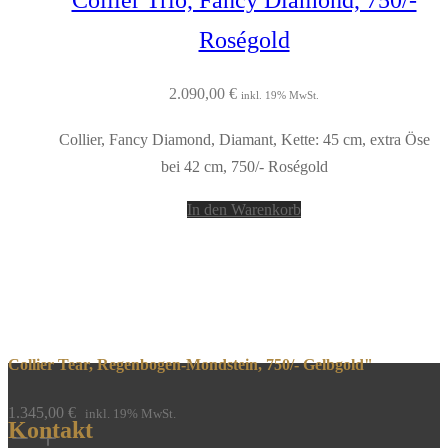
Roségold
2.090,00
€
inkl. 19% MwSt.
Collier, Fancy Diamond, Diamant, Kette: 45 cm, extra Öse
bei 42 cm, 750/- Roségold
In den Warenkorb
Collier Tear, Regenbogen-Mondstein, 750/- Gelbgold"
1.345,00
€
inkl. 19% MwSt.
Kontakt
Collier