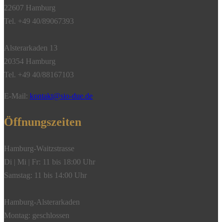
22607 Hamburg
Diamanten,
Tel. +49 40/89067393
750/-
Roségold**
Alsterarkaden 13
Menge
20354 Hamburg
Tel. +49 40/88167103
E-Mail:
kontakt@sio-due.de
Öffnungszeiten
Hamburg-Waitzstrasse
Di | Mi | Fr: 11 bis 18:00 Uhr
Samstag: 11 bis 14:00 Uhr
Hamburg-Alsterarkaden
Montag: geschlossen