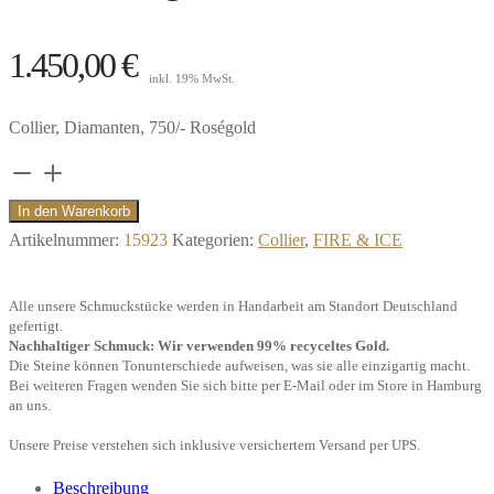
1.450,00
€
inkl. 19% MwSt.
Collier, Diamanten, 750/- Roségold
Collier
Three,
In den Warenkorb
3
Artikelnummer:
15923
Kategorien:
Collier
,
FIRE & ICE
Diamanten,
750/-
Alle unsere Schmuckstücke werden in Handarbeit am Standort Deutschland
Roségold**
gefertigt.
Nachhaltiger Schmuck: Wir verwenden 99% recyceltes Gold.
Menge
Die Steine können Tonunterschiede aufweisen, was sie alle einzigartig macht.
Bei weiteren Fragen wenden Sie sich bitte per E-Mail oder im Store in Hamburg
an uns.
Unsere Preise verstehen sich inklusive versichertem Versand per UPS.
Beschreibung