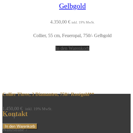
Gelbgold
4.350,00
€
inkl. 19% MwSt.
Collier, 55 cm, Feueropal, 750/- Gelbgold
In den Warenkorb
Collier Three, 3 Diamanten, 750/- Roségold**
1.450,00
€
inkl. 19% MwSt.
Kontakt
Collier
Three,
In den Warenkorb
Waitzstraße 7
3