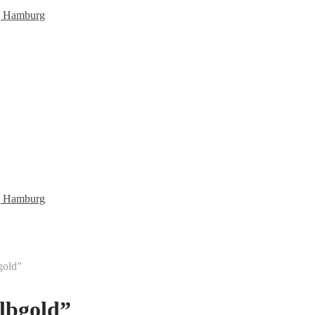
gold”
lbgold”