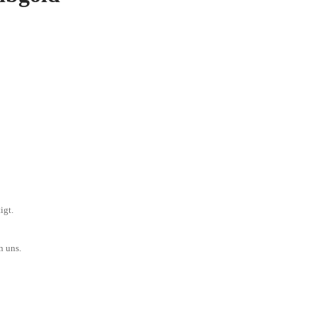
igt.
n uns.