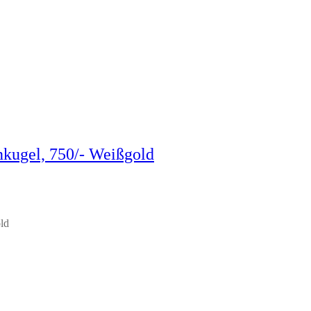
onkugel, 750/- Weißgold
ld