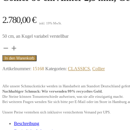
2.780,00
€
inkl. 19% MwSt.
50 cm, an Kugel variabel verstellbar
Collier
50
In den Warenkorb
cm
Artikelnummer:
15168
Kategorien:
CLASSICS
,
Collier
Anker
2,3
Alle unsere Schmuckstücke werden in Handarbeit am Standort Deutschland gefert
mm,
Nachhaltiger Schmuck: Wir verwenden 99% recyceltes Gold.
Gelbgold"
Die Steine können Tonunterschiede aufweisen, was sie alle einzigartig macht.
Bei weiteren Fragen wenden Sie sich bitte per E-Mail oder im Store in Hamburg a
Menge
Unsere Preise verstehen sich inklusive versichertem Versand per UPS.
Beschreibung