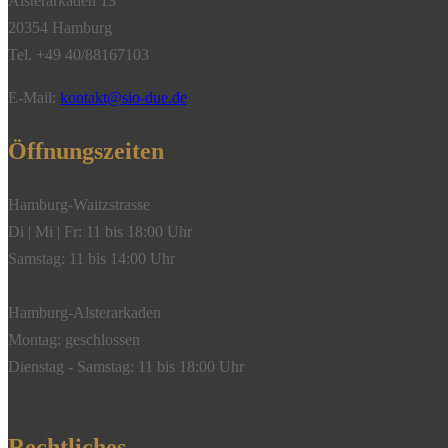
Alsterarkaden 13
20354 Hamburg
Tel. +49 40/88167103
E-Mail:
kontakt@sio-due.de
Öffnungszeiten
Hamburg-Waitzstrasse
Di | Mi | Fr: 11 bis 18:00 Uhr
Samstag: 11 bis 14:00 Uhr
Hamburg-Alsterarkaden
Montag: geschlossen
Dienstag - Samstag: 11 bis 18:00 Uhr
Rechtliches