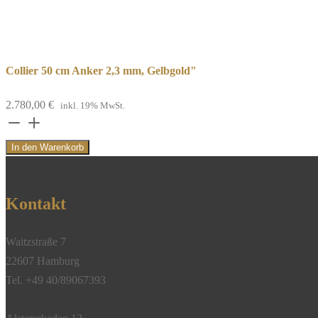
Collier 50 cm Anker 2,3 mm, Gelbgold"
2.780,00
€
inkl. 19% MwSt.
Collier
50
In den Warenkorb
cm
Anker
2,3
Kontakt
mm,
Gelbgold"
Waitzstraße 7
Menge
22607 Hamburg
Tel. +49 40/89067393