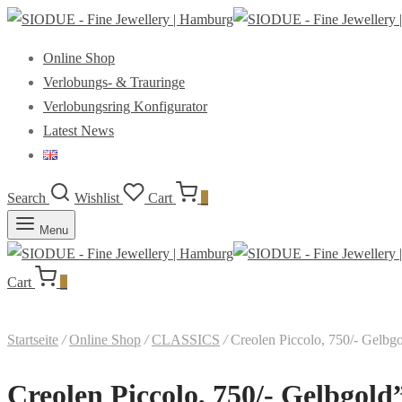
Online Shop
Verlobungs- & Trauringe
Verlobungsring Konfigurator
Latest News
Search
Wishlist
Cart
0
Menu
Cart
0
Startseite
/
Online Shop
/
CLASSICS
/
Creolen Piccolo, 750/- Gelbg
Creolen Piccolo, 750/- Gelbgold