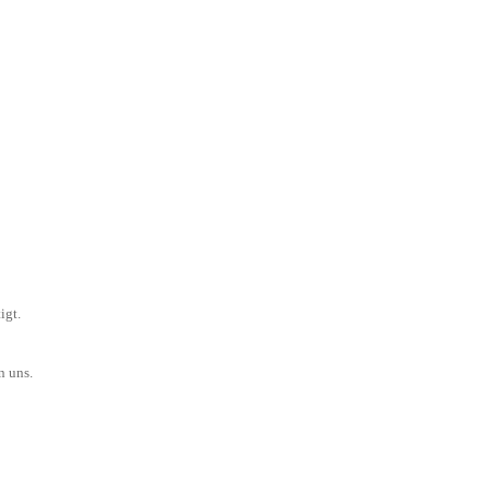
igt.
n uns.