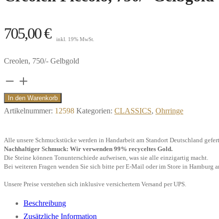
705,00
€
inkl. 19% MwSt.
Creolen, 750/- Gelbgold
Creolen
Piccolo,
In den Warenkorb
750/-
Artikelnummer:
12598
Kategorien:
CLASSICS
,
Ohrringe
Gelbgold"
Menge
Alle unsere Schmuckstücke werden in Handarbeit am Standort Deutschland gefert
Nachhaltiger Schmuck: Wir verwenden 99% recyceltes Gold.
Die Steine können Tonunterschiede aufweisen, was sie alle einzigartig macht.
Bei weiteren Fragen wenden Sie sich bitte per E-Mail oder im Store in Hamburg a
Unsere Preise verstehen sich inklusive versichertem Versand per UPS.
Beschreibung
Zusätzliche Information