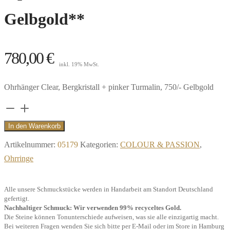
Gelbgold**
780,00
€
inkl. 19% MwSt.
Ohrhänger Clear, Bergkristall + pinker Turmalin, 750/- Gelbgold
Ohrhänger
Clear,
In den Warenkorb
Bergkristall
Artikelnummer:
05179
Kategorien:
COLOUR & PASSION
,
+
Ohrringe
pinker
Turmalin,
Alle unsere Schmuckstücke werden in Handarbeit am Standort Deutschland
750/-
gefertigt.
Gelbgold**
Nachhaltiger Schmuck: Wir verwenden 99% recyceltes Gold.
Die Steine können Tonunterschiede aufweisen, was sie alle einzigartig macht.
Menge
Bei weiteren Fragen wenden Sie sich bitte per E-Mail oder im Store in Hamburg