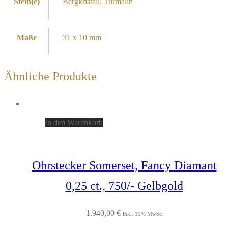
Stein(e)
Bergkristall
,
Turmalin
Maße
31 x 10 mm
Ähnliche Produkte
In den Warenkorb
Ohrstecker Somerset, Fancy Diamant
0,25 ct., 750/- Gelbgold
1.940,00
€
inkl. 19% MwSt.