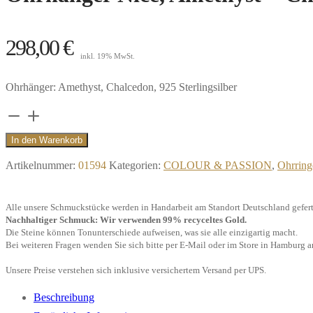
298,00
€
inkl. 19% MwSt.
Ohrhänger: Amethyst, Chalcedon, 925 Sterlingsilber
Ohrhänger
Nice,
In den Warenkorb
Amethyst
Artikelnummer:
01594
Kategorien:
COLOUR & PASSION
,
Ohrring
+
Chalcedon,
Alle unsere Schmuckstücke werden in Handarbeit am Standort Deutschland gefert
925/-
Nachhaltiger Schmuck: Wir verwenden 99% recyceltes Gold.
Sterlingsilber"
Die Steine können Tonunterschiede aufweisen, was sie alle einzigartig macht.
Bei weiteren Fragen wenden Sie sich bitte per E-Mail oder im Store in Hamburg a
Menge
Unsere Preise verstehen sich inklusive versichertem Versand per UPS.
Beschreibung