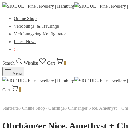
Online Shop
Verlobungs- & Trauringe
Verlobungsring Konfigurator
Latest News
Search
Wishlist
Cart
0
Menu
Cart
0
Startseite
/
Online Shop
/
Ohrringe
/
Ohrhänger Nice, Amethyst + Chalc
Ohrhänger Nice, Amethyst + Cha