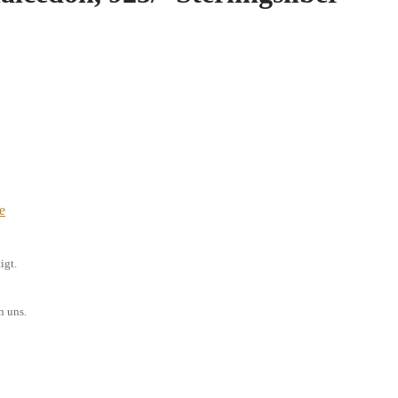
e
igt.
n uns.