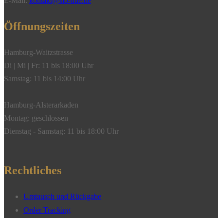
E-Mail:
kontakt@sio-due.de
Öffnungszeiten
Hamburg-Waitzstrasse
Di | Mi | Fr: 11 bis 18:00 Uhr
Samstag: 11 bis 14:00 Uhr
Hamburg-Alsterarkaden
Montag: geschlossen
Dienstag - Samstag: 11 bis 18:00 Uhr
Rechtliches
Umtausch und Rückgabe
Order Tracking