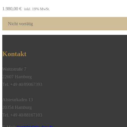
1.980,00
€
inkl. 19% MwSt.
Nicht vorrätig
Kontakt
Waitzstraße 7
22607 Hamburg
Tel. +49 40/89067393
Alsterarkaden 13
20354 Hamburg
Tel. +49 40/88167103