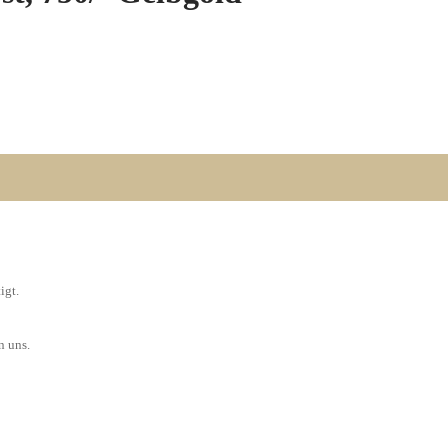
igt.
n uns.