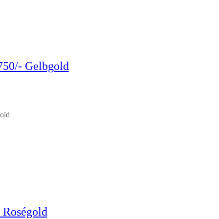
750/- Gelbgold
gold
- Roségold