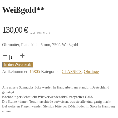
Weißgold**
130,00
€
inkl. 19% MwSt.
Ohrmutter, Platte klein 5 mm, 750/- Weißgold
Ohrmutter,
Poussette,
In den Warenkorb
Platte
Artikelnummer:
15805
Kategorien:
CLASSICS
,
Ohrringe
klein
5
Alle unsere Schmuckstücke werden in Handarbeit am Standort Deutschland
mm,
gefertigt.
Nachhaltiger Schmuck: Wir verwenden 99% recyceltes Gold.
pro
Die Steine können Tonunterschiede aufweisen, was sie alle einzigartig macht.
Stück,
Bei weiteren Fragen wenden Sie sich bitte per E-Mail oder im Store in Hamburg
an uns.
750/-