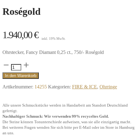
Roségold
1.940,00
€
inkl. 19% MwSt.
Ohrstecker, Fancy Diamant 0,25 ct., 750/- Roségold
Ohrstecker
Somerset,
In den Warenkorb
Fancy
Artikelnummer:
14255
Kategorien:
FIRE & ICE
,
Ohrringe
Diamant
0,25
Alle unsere Schmuckstücke werden in Handarbeit am Standort Deutschland
ct.,
gefertigt.
750/-
Nachhaltiger Schmuck: Wir verwenden 99% recyceltes Gold.
Die Steine können Tonunterschiede aufweisen, was sie alle einzigartig macht.
Roségold
Bei weiteren Fragen wenden Sie sich bitte per E-Mail oder im Store in Hamburg
Menge
an uns.