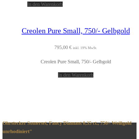
In den Warenkorb
Creolen Pure Small, 750/- Gelbgold
795,00
€
inkl. 19% MwSt.
Creolen Pure Small, 750/- Gelbgold
In den Warenkorb
Ohrstecker Somerset, Fancy Diamant 0,35 ct., 750/- Weißgold
unrhodiniert"