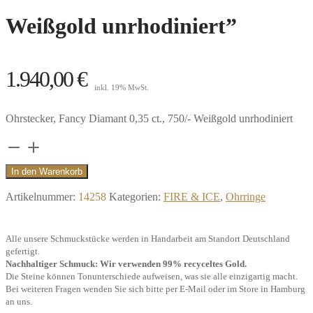
Weißgold unrhodiniert”
1.940,00
€
inkl. 19% MwSt.
Ohrstecker, Fancy Diamant 0,35 ct., 750/- Weißgold unrhodiniert
Ohrstecker
Somerset,
In den Warenkorb
Fancy
Artikelnummer:
14258
Kategorien:
FIRE & ICE
,
Ohrringe
Diamant
0,35
Alle unsere Schmuckstücke werden in Handarbeit am Standort Deutschland
ct.,
gefertigt.
750/-
Nachhaltiger Schmuck: Wir verwenden 99% recyceltes Gold.
Die Steine können Tonunterschiede aufweisen, was sie alle einzigartig macht.
Weißgold
Bei weiteren Fragen wenden Sie sich bitte per E-Mail oder im Store in Hamburg
unrhodiniert"
an uns.