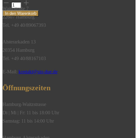
Ohrstecker
Waitzstraße 7
Somerset
In den Warenkorb
22607 Hamburg
Fancy
Tel. +49 40/89067393
Diamond
0,70
Alsterarkaden 13
ct.,
20354 Hamburg
750/-
Tel. +49 40/88167103
Weißgold
unrhodiniert"
E-Mail:
kontakt@sio-due.de
Menge
Öffnungszeiten
Hamburg-Waitzstrasse
Di | Mi | Fr: 11 bis 18:00 Uhr
Samstag: 11 bis 14:00 Uhr
Hamburg-Alsterarkaden