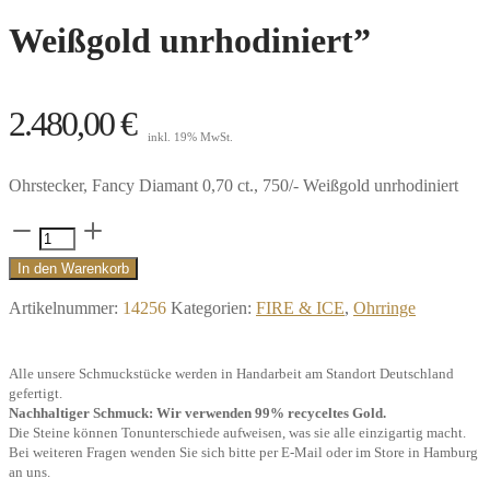
Weißgold unrhodiniert”
2.480,00
€
inkl. 19% MwSt.
Ohrstecker, Fancy Diamant 0,70 ct., 750/- Weißgold unrhodiniert
Ohrstecker
Somerset
In den Warenkorb
Fancy
Artikelnummer:
14256
Kategorien:
FIRE & ICE
,
Ohrringe
Diamond
0,70
Alle unsere Schmuckstücke werden in Handarbeit am Standort Deutschland
ct.,
gefertigt.
750/-
Nachhaltiger Schmuck: Wir verwenden 99% recyceltes Gold.
Die Steine können Tonunterschiede aufweisen, was sie alle einzigartig macht.
Weißgold
Bei weiteren Fragen wenden Sie sich bitte per E-Mail oder im Store in Hamburg
unrhodiniert"
an uns.