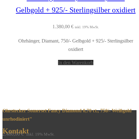
Gelbgold + 925/- Sterlingsilber oxidiert
1.380,00
€
inkl. 19% MwSt.
Ohrhänger, Diamant, 750/- Gelbgold + 925/- Sterlingsilber
oxidiert
In den Warenkorb
Ohrstecker Somerset Fancy Diamond 0,70 ct., 750/- Weißgold
unrhodiniert"
Kontakt
2.480,00
€
inkl. 19% MwSt.