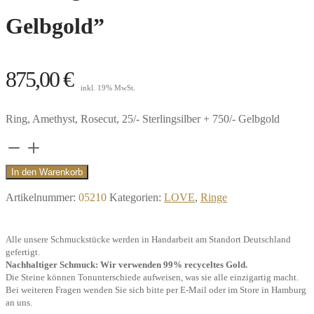
Gelbgold”
875,00
€
inkl. 19% MwSt.
Ring, Amethyst, Rosecut, 25/- Sterlingsilber + 750/- Gelbgold
Ring
Herz,
In den Warenkorb
Amethyst,
Artikelnummer:
05210
Kategorien:
LOVE
,
Ringe
925/-
Sterlingsilber
Alle unsere Schmuckstücke werden in Handarbeit am Standort Deutschland
+
gefertigt.
750/-
Nachhaltiger Schmuck: Wir verwenden 99% recyceltes Gold.
Die Steine können Tonunterschiede aufweisen, was sie alle einzigartig macht.
Gelbgold"
Bei weiteren Fragen wenden Sie sich bitte per E-Mail oder im Store in Hamburg
Menge
an uns.