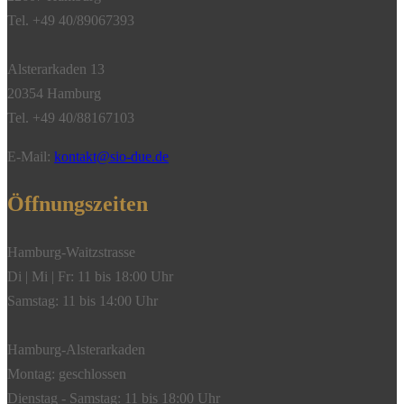
925/-
Tel. +49 40/89067393
Sterlingsilber
+
Alsterarkaden 13
750/-
20354 Hamburg
Gelbgold"
Tel. +49 40/88167103
Menge
E-Mail:
kontakt@sio-due.de
Öffnungszeiten
Hamburg-Waitzstrasse
Di | Mi | Fr: 11 bis 18:00 Uhr
Samstag: 11 bis 14:00 Uhr
Hamburg-Alsterarkaden
Montag: geschlossen
Dienstag - Samstag: 11 bis 18:00 Uhr