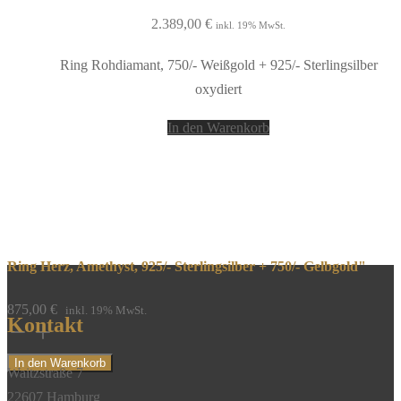
2.389,00
€
inkl. 19% MwSt.
Ring Rohdiamant, 750/- Weißgold + 925/- Sterlingsilber
oxydiert
In den Warenkorb
Ring Herz, Amethyst, 925/- Sterlingsilber + 750/- Gelbgold"
875,00
€
inkl. 19% MwSt.
Kontakt
Ring
Herz,
In den Warenkorb
Waitzstraße 7
Amethyst,
22607 Hamburg