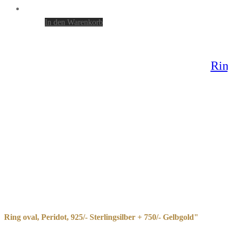
In den Warenkorb
Rin
Ring oval, Peridot, 925/- Sterlingsilber + 750/- Gelbgold"