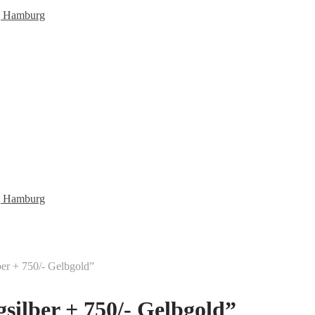
lber + 750/- Gelbgold”
ngsilber + 750/- Gelbgold”