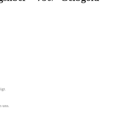
igt.
n uns.