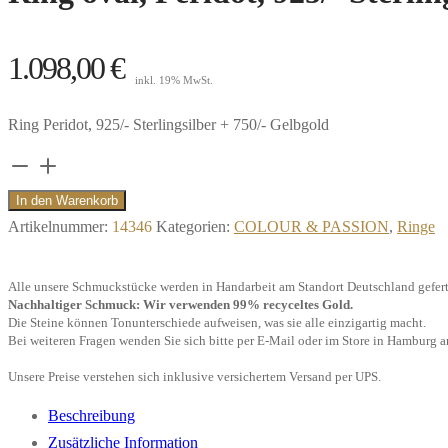
1.098,00
€
inkl. 19% MwSt.
Ring Peridot, 925/- Sterlingsilber + 750/- Gelbgold
Ring
oval,
In den Warenkorb
Peridot,
Artikelnummer:
14346
Kategorien:
COLOUR & PASSION
,
Ringe
925/-
Sterlingsilber
Alle unsere Schmuckstücke werden in Handarbeit am Standort Deutschland gefert
+
Nachhaltiger Schmuck: Wir verwenden 99% recyceltes Gold.
Die Steine können Tonunterschiede aufweisen, was sie alle einzigartig macht.
750/-
Bei weiteren Fragen wenden Sie sich bitte per E-Mail oder im Store in Hamburg a
Gelbgold"
Unsere Preise verstehen sich inklusive versichertem Versand per UPS.
Menge
Beschreibung
Zusätzliche Information