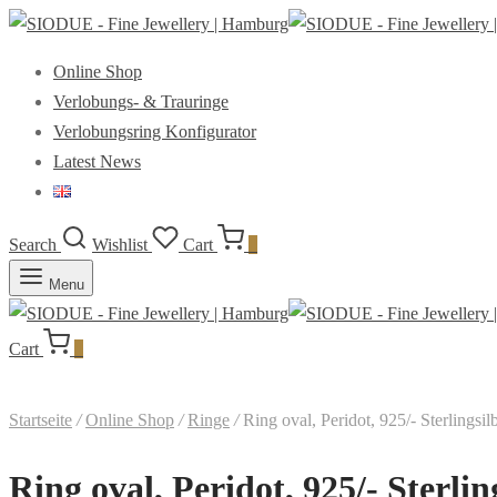
Online Shop
Verlobungs- & Trauringe
Verlobungsring Konfigurator
Latest News
Search
Wishlist
Cart
0
Menu
Cart
0
Startseite
/
Online Shop
/
Ringe
/
Ring oval, Peridot, 925/- Sterlingsi
Ring oval, Peridot, 925/- Sterli