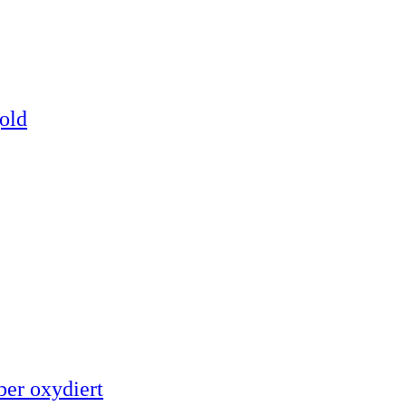
old
ber oxydiert