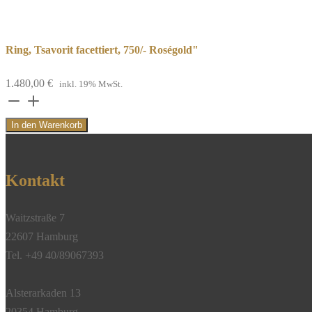
Ring, Tsavorit facettiert, 750/- Roségold"
1.480,00
€
inkl. 19% MwSt.
Ring,
Tsavorit
In den Warenkorb
facettiert,
750/-
Roségold"
Kontakt
Menge
Waitzstraße 7
22607 Hamburg
Tel. +49 40/89067393
Alsterarkaden 13
20354 Hamburg