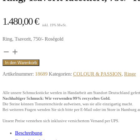
1.480,00
€
inkl. 19% MwSt.
Ring, Tsavorit, 750/- Roségold
Ring,
Tsavorit
In den Warenkorb
facettiert,
Artikelnummer:
18689
Kategorien:
COLOUR & PASSION
,
Ringe
750/-
Roségold"
Alle unsere Schmuckstücke werden in Handarbeit am Standort Deutschland gefert
Menge
Nachhaltiger Schmuck: Wir verwenden 99% recyceltes Gold.
Die Steine können Tonunterschiede aufweisen, was sie alle einzigartig macht.
Bei weiteren Fragen wenden Sie sich bitte per E-Mail oder im Store in Hamburg a
Unsere Preise verstehen sich inklusive versichertem Versand per UPS.
Beschreibung