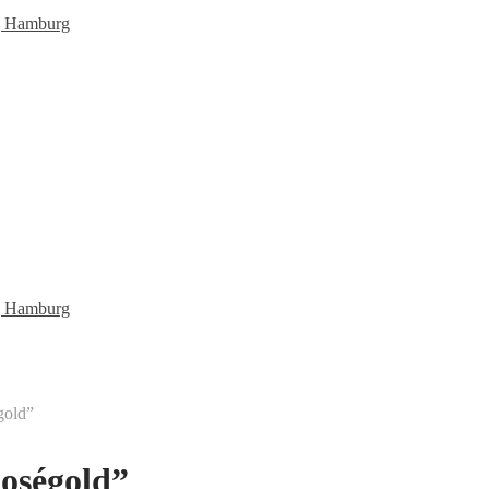
gold”
Roségold”