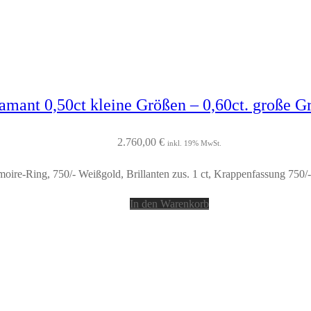
mant 0,50ct kleine Größen – 0,60ct. große G
2.760,00
€
inkl. 19% MwSt.
oire-Ring, 750/- Weißgold, Brillanten zus. 1 ct, Krappenfassung 750/
In den Warenkorb