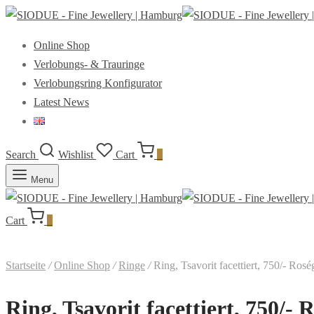
Online Shop
Verlobungs- & Trauringe
Verlobungsring Konfigurator
Latest News
Search
Wishlist
Cart
0
Menu
Cart
0
Startseite
/
Online Shop
/
Ringe
/
Ring, Tsavorit facettiert, 750/- Rosé
Ring, Tsavorit facettiert, 750/- 