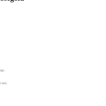
igt.
n uns.