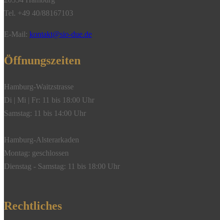
Tel. +49 40/88167103
E-Mail:
kontakt@sio-due.de
Öffnungszeiten
Hamburg-Waitzstrasse
Di | Mi | Fr: 11 bis 18:00 Uhr
Samstag: 11 bis 14:00 Uhr
Hamburg-Alsterarkaden
Montag: geschlossen
Dienstag - Samstag: 11 bis 18:00 Uhr
Rechtliches