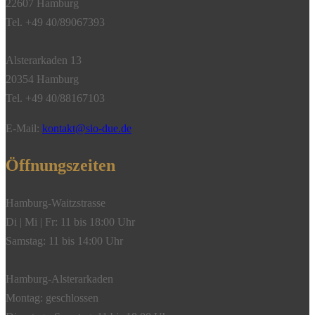
22607 Hamburg
Gelbgold"
Tel. +49 40/89067393
Menge
Alsterarkaden 13
20354 Hamburg
Tel. +49 40/88167103
E-Mail:
kontakt@sio-due.de
Öffnungszeiten
Hamburg-Waitzstrasse
Di | Mi | Fr: 11 bis 18:00 Uhr
Samstag: 11 bis 14:00 Uhr
Hamburg-Alsterarkaden
Montag: geschlossen