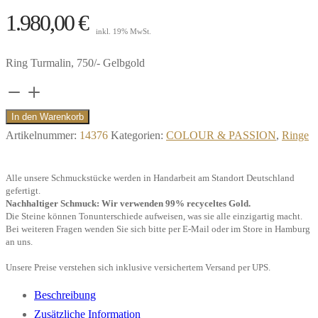
1.980,00
€
inkl. 19% MwSt.
Ring Turmalin, 750/- Gelbgold
Ring
Turmalin,
In den Warenkorb
750/-
Artikelnummer:
14376
Kategorien:
COLOUR & PASSION
,
Ringe
Gelbgold"
Menge
Alle unsere Schmuckstücke werden in Handarbeit am Standort Deutschland
gefertigt.
Nachhaltiger Schmuck: Wir verwenden 99% recyceltes Gold.
Die Steine können Tonunterschiede aufweisen, was sie alle einzigartig macht.
Bei weiteren Fragen wenden Sie sich bitte per E-Mail oder im Store in Hamburg
an uns.
Unsere Preise verstehen sich inklusive versichertem Versand per UPS.
Beschreibung
Zusätzliche Information