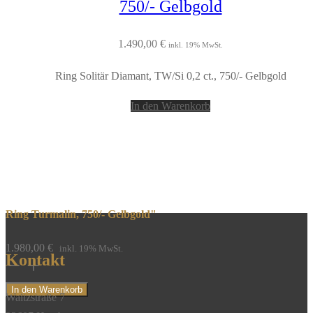
750/- Gelbgold
1.490,00
€
inkl. 19% MwSt.
Ring Solitär Diamant, TW/Si 0,2 ct., 750/- Gelbgold
In den Warenkorb
Ring Turmalin, 750/- Gelbgold"
1.980,00
€
inkl. 19% MwSt.
Kontakt
Ring
Turmalin,
In den Warenkorb
Waitzstraße 7
750/-