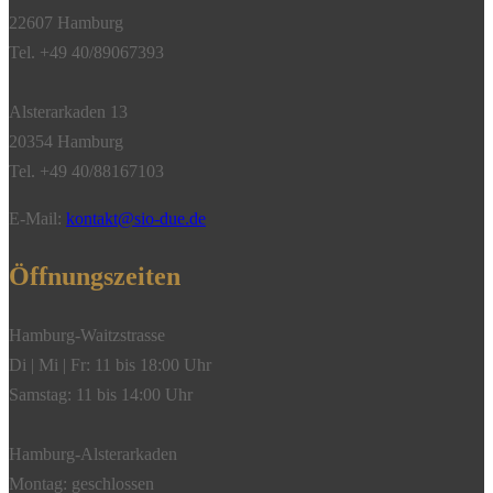
6
22607 Hamburg
Brillanten,
Tel. +49 40/89067393
750/-
Weißgold
Alsterarkaden 13
Menge
20354 Hamburg
Tel. +49 40/88167103
E-Mail:
kontakt@sio-due.de
Öffnungszeiten
Hamburg-Waitzstrasse
Di | Mi | Fr: 11 bis 18:00 Uhr
Samstag: 11 bis 14:00 Uhr
Hamburg-Alsterarkaden
Montag: geschlossen