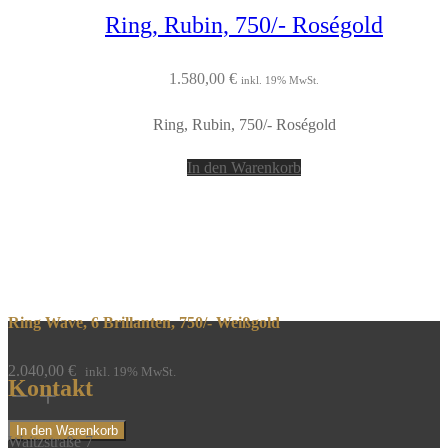
Ring, Rubin, 750/- Roségold
1.580,00
€
inkl. 19% MwSt.
Ring, Rubin, 750/- Roségold
In den Warenkorb
Ring Wave, 6 Brillanten, 750/- Weißgold
2.040,00
€
inkl. 19% MwSt.
Kontakt
Ring
Wave,
In den Warenkorb
Waitzstraße 7