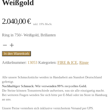
Weißgold
2.040,00
€
inkl. 19% MwSt.
Ring in 750/- Weißgold, Brillanten
Ring
Wave,
In den Warenkorb
6
Artikelnummer:
13053
Kategorien:
FIRE & ICE
,
Ringe
Brillanten,
750/-
Alle unsere Schmuckstücke werden in Handarbeit am Standort Deutschland
Weißgold
gefertigt.
Menge
Nachhaltiger Schmuck: Wir verwenden 99% recyceltes Gold.
Die Steine können Tonunterschiede aufweisen, was sie alle einzigartig macht.
Bei weiteren Fragen wenden Sie sich bitte per E-Mail oder im Store in Hamburg
an uns.
Unsere Preise verstehen sich inklusive versichertem Versand per UPS.