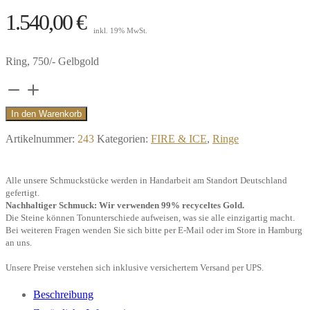
1.540,00
€
inkl. 19% MwSt.
Ring, 750/- Gelbgold
Ring
Wave,
In den Warenkorb
750/-
Artikelnummer:
243
Kategorien:
FIRE & ICE
,
Ringe
Gelbgold"
Menge
Alle unsere Schmuckstücke werden in Handarbeit am Standort Deutschland
gefertigt.
Nachhaltiger Schmuck: Wir verwenden 99% recyceltes Gold.
Die Steine können Tonunterschiede aufweisen, was sie alle einzigartig macht.
Bei weiteren Fragen wenden Sie sich bitte per E-Mail oder im Store in Hamburg
an uns.
Unsere Preise verstehen sich inklusive versichertem Versand per UPS.
Beschreibung