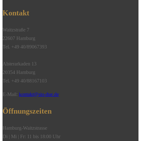
Kontakt
Waitzstraße 7
22607 Hamburg
Tel. +49 40/89067393
Alsterarkaden 13
20354 Hamburg
Tel. +49 40/88167103
E-Mail:
kontakt@sio-due.de
Öffnungszeiten
Hamburg-Waitzstrasse
Di | Mi | Fr: 11 bis 18:00 Uhr