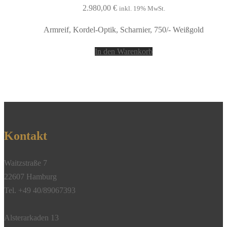
2.980,00
€
inkl. 19% MwSt.
Armreif, Kordel-Optik, Scharnier, 750/- Weißgold
In den Warenkorb
Kontakt
Waitzstraße 7
22607 Hamburg
Tel. +49 40/89067393
Alsterarkaden 13