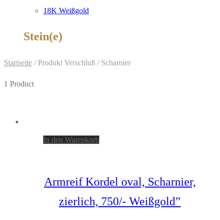
18K Weißgold
Stein(e)
Startseite
/
Produkt Verschluß
/
Scharnier
1 Product
In den Warenkorb
Armreif Kordel oval, Scharnier,
zierlich, 750/- Weißgold”